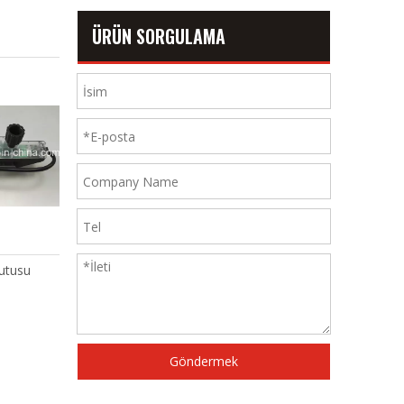
ÜRÜN SORGULAMA
su
Warp Stop Motion'ın Orta
Müller II
Desteği
Göndermek