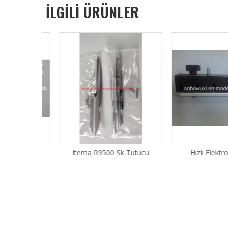
İLGİLİ ÜRÜNLER
 Tutucu
Itema R9500 Sk Tutucu
Hızlı Elektronik