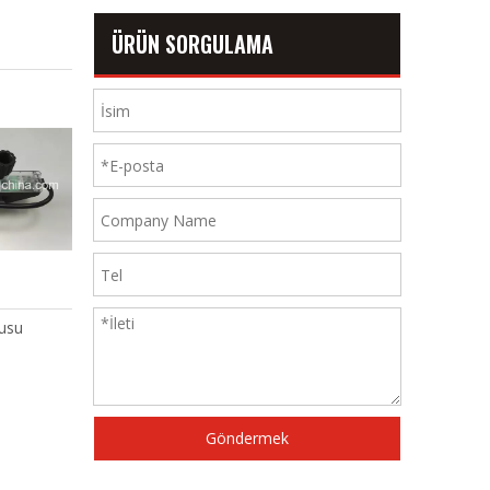
ÜRÜN SORGULAMA
su
Warp Stop Motion'ın Orta
Optimax-Ii
Desteği
Göndermek