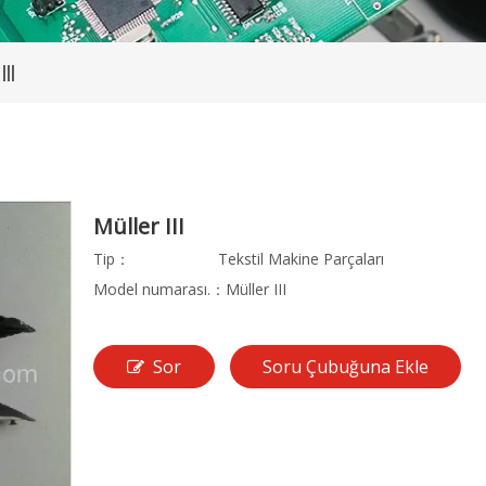
III
Müller III
Tip：
Tekstil Makine Parçaları
Model numarası.：
Müller III
Sor
Soru Çubuğuna Ekle