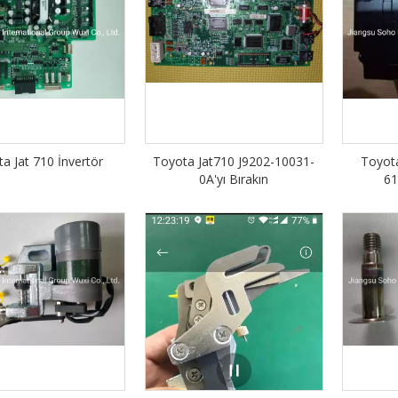
a Jat 710 İnvertör
Toyota Jat710 J9202-10031-
Toyot
0A'yı Bırakın
61