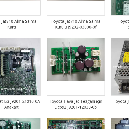
 Jat810 Alma Salma
Toyota Jat710 Alma Salma
Toyot
Kartı
Kurulu J9202-03000-0f
at B3 J9201-21010-0A
Toyota Hava Jet Tezgahı için
Toyota J
Anakart
Dcps2 J9201-12030-0b