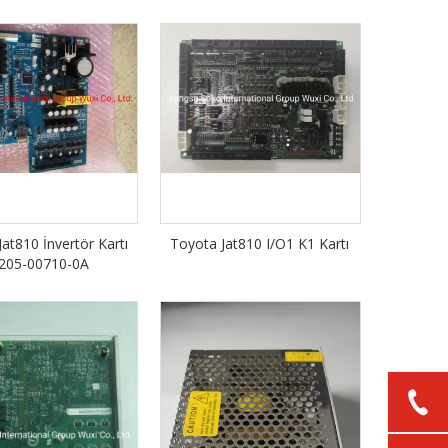
at810 İnvertör Kartı
Toyota Jat810 I/O1 K1 Kartı
9205-00710-0A