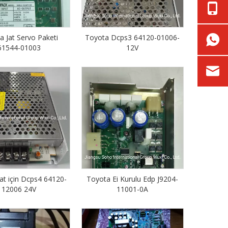
a Jat Servo Paketi
Toyota Dcps3 64120-01006-
61544-01003
12V
at için Dcps4 64120-
Toyota Ei Kurulu Edp J9204-
12006 24V
11001-0A