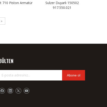
t 710 Piston Armatür
Sulzer Duyarlı 150502
917.550.021
»
BÜLTEN
Abone ol