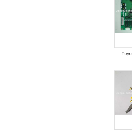
Toyot