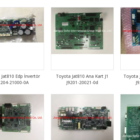
Jat810 Edp İnvertör
Toyota Jat810 Ana Kart J1
Toyota J
9204-21000-0A
J9201-20021-0d
J