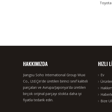
Toyota 
HAKKIMIZDA
HIZLI 
Jiangsu Soho International Group Wuxi
Ev
Co., Ltd.Çin'de üretilen birinci sınıf kaliteli
Ürünle
parçaları ve Avrupa/Japonya'da üretilen
Hakkım
birçok orijinal parçayı stokta daha iyi
Haberl
fiyatla tedarik edin.
Bize Ul