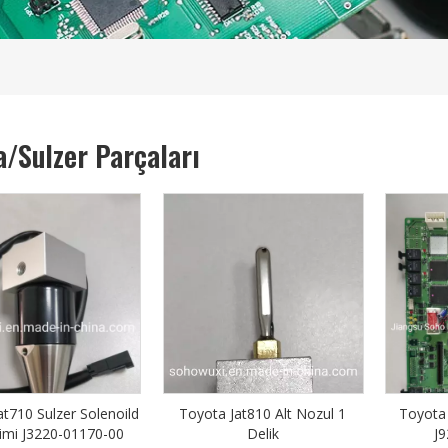
a/Sulzer Parçaları
at710 Sulzer Solenoild
Toyota Jat810 Alt Nozul 1
Toyota 
imi J3220-01170-00
Delik
J