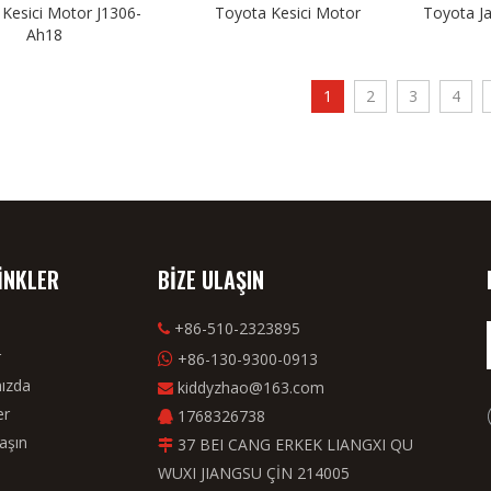
Kesici Motor J1306-
Toyota Kesici Motor
Toyota Ja
Ah18
1
2
3
4
LİNKLER
BİZE ULAŞIN
+86-510-2323895

r
+86-130-9300-0913

ızda
kiddyzhao@163.com

er
1768326738

aşın
37 BEI CANG ERKEK LIANGXI QU

WUXI JIANGSU ÇİN 214005