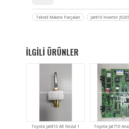
Tekstil Makine Parçaları
Jat810 İnvertör J92
İLGİLİ ÜRÜNLER
r Solenoild
Toyota Jat810 Alt Nozul 1
Toyota Jat710 Ana