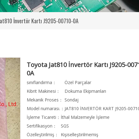
Jat810 İnvertör Kartı J9205-00710-0A
Toyota Jat810 İnvertör Kartı J9205-007
0A
sınıflandırma：
Özel Parçalar
Kibrit Makinesi：
Dokuma Ekipmanları
Mekanik Proses：
Sondaj
Model numarası.：
JAT810 İNVERTÖR KART J9205-0071
İşleme Ticareti：
İthal Malzemeyle İşleme
Sertifikasyon：
SGS
Özelleştirilmiş：
Kişiselleştirilmemiş