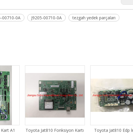
05-00710-0A
J9205-00710-0A
tezgah yedek parçaları
 Kart A1
Toyota Jat810 Fonksiyon Kartı
Toyota Jat810 Edp İ