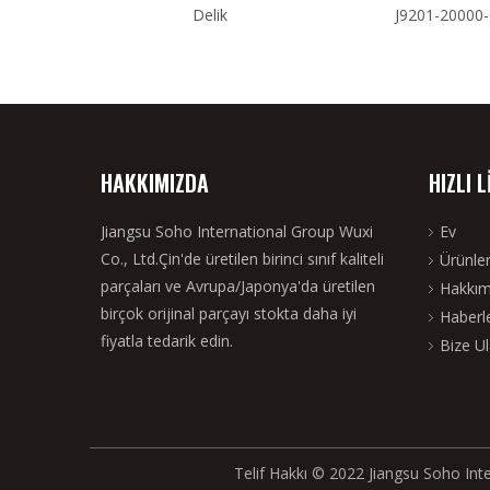
01170-00
Delik
J9201-20000
HAKKIMIZDA
HIZLI 
Jiangsu Soho International Group Wuxi
Ev
Co., Ltd.Çin'de üretilen birinci sınıf kaliteli
Ürünle
parçaları ve Avrupa/Japonya'da üretilen
Hakkım
birçok orijinal parçayı stokta daha iyi
Haberl
fiyatla tedarik edin.
Bize Ul
Telif Hakkı © 2022 Jiangsu Soho Inte