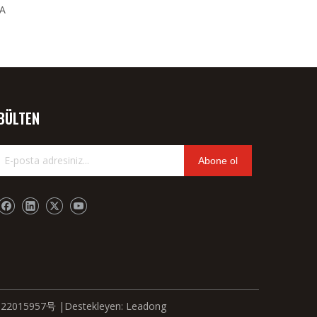
0A
J9201-20021-0d
BÜLTEN
Abone ol
22015957号
|Destekleyen:
Leadong