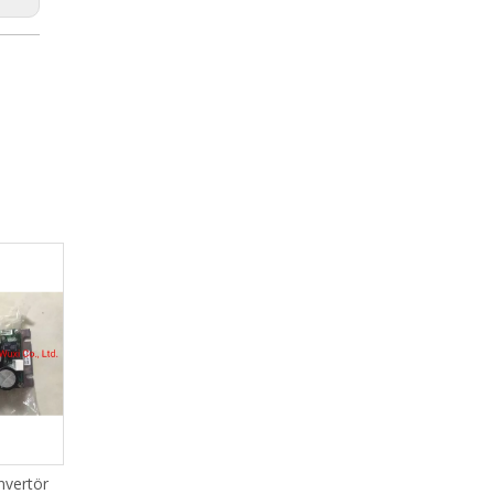
nvertör
Toyota Jat810 Ana Kart J1
Toyota Jat810 I/O1 K1