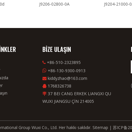
-0d
J9206-02800-0A
J9204-21000-
LİNKLER
BİZE ULAŞIN
+86-510-2323895

r
+86-130-9300-0913

ızda
kiddyzhao@163.com

er
1768326738

aşın
37 BEI CANG ERKEK LIANGXI QU

WUXI JIANGSU ÇİN 214005
rnational Group Wuxi Co., Ltd. Her hakkı saklıdır.
Sitemap
|
苏ICP备20