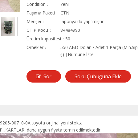
Condition：
Yeni
Taşıma Paketi：
CTN
Menşei：
Japonya'da yapılmıştır
GTİP Kodu：
84484990
Üretim kapasitesi：
50
Örnekler：
550 ABD Doları / Adet 1 Parça (Min.Sip
ş) |Numune İste
Sor
Soru Çubuğuna Ekle
205-00710-0A toyota orijinal yeni stokta.
.KARTLARI daha uygun fiyata temin edilmektedir.