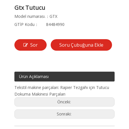
Gtx Tutucu
Model numarası.：
GTX
GTİP Kodu：
84484990
Sor
Soru Çubuğuna Ekle
Ürün Açıklaması
Tekstil makine parçaları: Rapier Tezgahı için Tutucu
Dokuma Makinesi Parçaları
Önceki:
Sonraki: