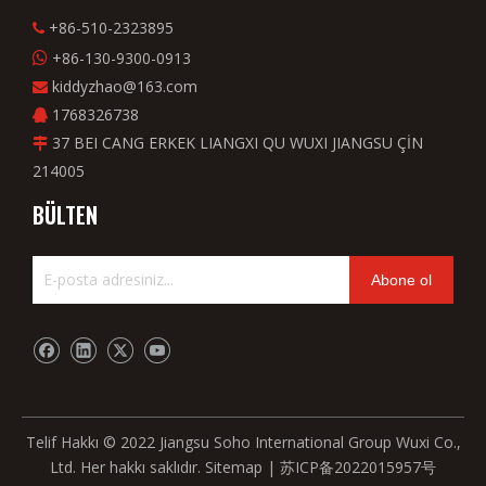
+86-510-2323895

+86-130-9300-0913

kiddyzhao@163.com

1768326738

37 BEI CANG ERKEK LIANGXI QU WUXI JIANGSU ÇİN

214005
BÜLTEN
Abone ol
Telif Hakkı © 2022 Jiangsu Soho International Group Wuxi Co.,
Ltd. Her hakkı saklıdır.
Sitemap
|
苏ICP备2022015957号