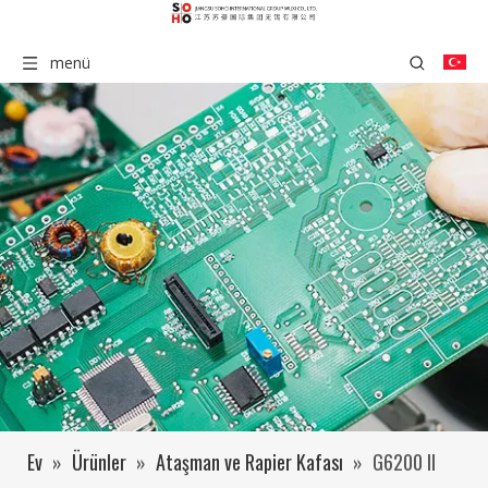
menü
Ev
»
Ürünler
»
Ataşman ve Rapier Kafası
»
G6200 II