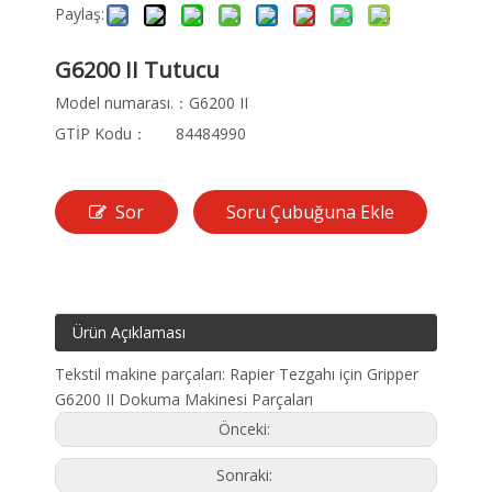
Paylaş:
G6200 II Tutucu
Model numarası.：
G6200 II
GTİP Kodu：
84484990
Sor
Soru Çubuğuna Ekle
Ürün Açıklaması
Tekstil makine parçaları: Rapier Tezgahı için Gripper
G6200 II Dokuma Makinesi Parçaları
Önceki:
Sonraki: