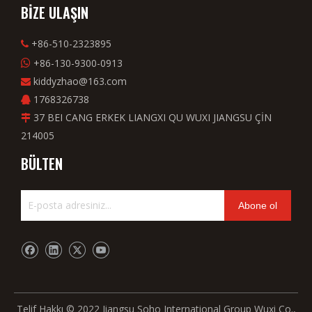
BİZE ULAŞIN
+86-510-2323895

+86-130-9300-0913

kiddyzhao@163.com

1768326738

37 BEI CANG ERKEK LIANGXI QU WUXI JIANGSU ÇİN

214005
BÜLTEN
Abone ol
Telif Hakkı © 2022 Jiangsu Soho International Group Wuxi Co.,