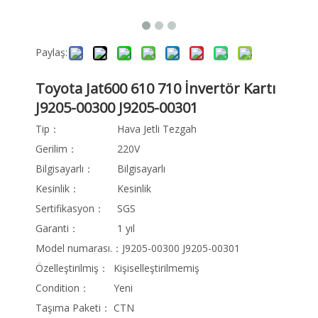
Paylaş:
Toyota Jat600 610 710 İnvertör Kartı
J9205-00300 J9205-00301
Tip：
Hava Jetli Tezgah
Gerilim：
220V
Bilgisayarlı：
Bilgisayarlı
Kesinlik：
Kesinlik
Sertifikasyon：
SGS
Garanti：
1 yıl
Model numarası.：
J9205-00300 J9205-00301
Özelleştirilmiş：
Kişiselleştirilmemiş
Condition：
Yeni
Taşıma Paketi：
CTN