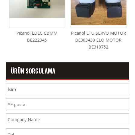
Picanol LDEC CBMM
Picanol ETU SERVO MOTOR
P
BE222345
BE303430 ELO MOTOR
BE310752
ÜRÜN SORGULAMA