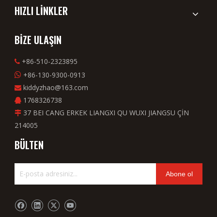
HIZLI LİNKLER
BİZE ULAŞIN
+86-510-2323895

+86-130-9300-0913

kiddyzhao@163.com

1768326738

37 BEI CANG ERKEK LIANGXI QU WUXI JIANGSU ÇİN

214005
BÜLTEN
Abone ol