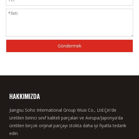
Göndermek
HAKKIMIZDA
Jiangsu Soho International Group Wuxi Co., Ltd.Çin'de
üretilen birinci sınıf kaliteli parçaları ve Avrupa/Japonya'da
üretilen birçok orijinal parçayı stokta daha iyi fiyatla tedarik
edin.