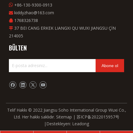
+86-130-9300-0913

kiddyzhao@163.com

1768326738

37 BEI CANG ERKEK LIANGXI QU WUXI JIANGSU ÇİN

214005
BÜLTEN
Abone ol
Telif Hakkı © 2022 Jiangsu Soho International Group Wuxi Co.,
Ltd. Her hakkı saklıdır.
Sitemap
|
苏ICP备2022015957号
|Destekleyen:
Leadong