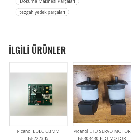
Dokuma Makinesi Parçaları
tezgah yedek parçaları
İLGİLİ ÜRÜNLER
Picanol LDEC CBMM
Picanol ETU SERVO MOTOR
P
BE222345
BE303430 ELO MOTOR