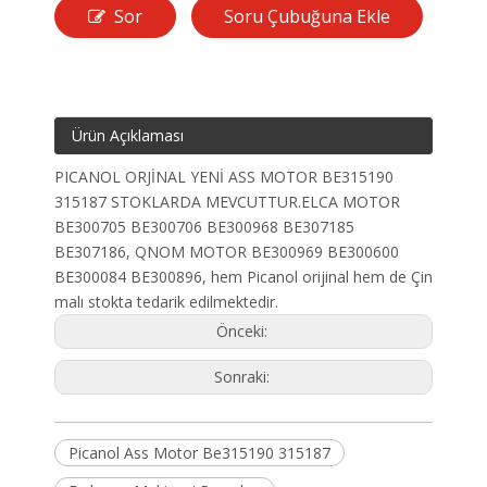
Sor
Soru Çubuğuna Ekle
Ürün Açıklaması
PICANOL ORJİNAL YENİ ASS MOTOR BE315190
315187 STOKLARDA MEVCUTTUR.ELCA MOTOR
BE300705 BE300706 BE300968 BE307185
BE307186, QNOM MOTOR BE300969 BE300600
BE300084 BE300896, hem Picanol orijinal hem de Çin
malı stokta tedarik edilmektedir.
Önceki:
Sonraki:
Picanol Ass Motor Be315190 315187