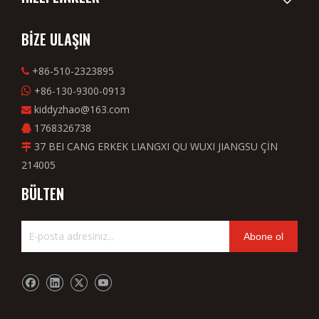
BİZE ULAŞIN
+86-510-2323895

+86-130-9300-0913

kiddyzhao@163.com

1768326738

37 BEI CANG ERKEK LIANGXI QU WUXI JIANGSU ÇİN

214005
BÜLTEN
Abone ol