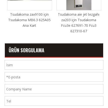
Tsudakoma zax9100 için
Tsudakoma aie jet tezgahı
RE
Tsudakoma MB6.3 625A05
za203 için Tsudakoma
Ana Kart
Fcu3e 627691-70 Fcu3
627310-67
ÜRÜN SORGULAMA