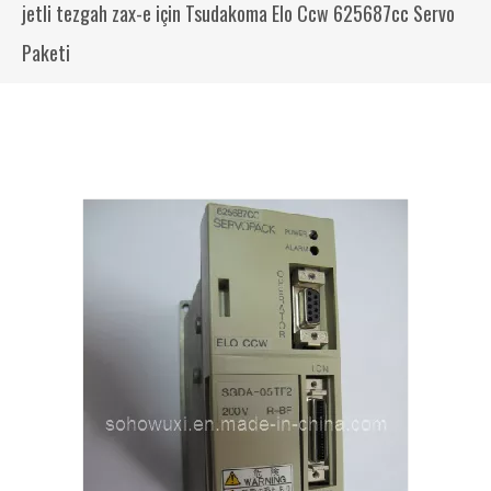
jetli tezgah zax-e için Tsudakoma Elo Ccw 625687cc Servo
Paketi