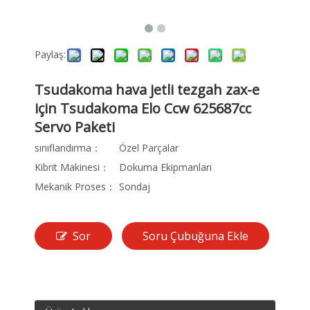
Paylaş:
Tsudakoma hava jetli tezgah zax-e
için Tsudakoma Elo Ccw 625687cc
Servo Paketi
sınıflandırma：
Özel Parçalar
Kibrit Makinesi：
Dokuma Ekipmanları
Mekanik Proses：
Sondaj
Sor
Soru Çubuğuna Ekle