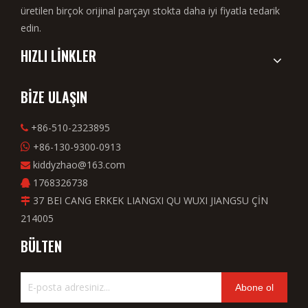
üretilen birçok orijinal parçayı stokta daha iyi fiyatla tedarik
edin.
HIZLI LİNKLER
BİZE ULAŞIN
+86-510-2323895

+86-130-9300-0913

kiddyzhao@163.com

1768326738

37 BEI CANG ERKEK LIANGXI QU WUXI JIANGSU ÇİN

214005
BÜLTEN
Abone ol