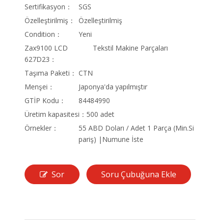
Sertifikasyon：
SGS
Özelleştirilmiş：
Özelleştirilmiş
Condition：
Yeni
Zax9100 LCD
Tekstil Makine Parçaları
627D23：
Taşıma Paketi：
CTN
Menşei：
Japonya'da yapılmıştır
GTİP Kodu：
84484990
Üretim kapasitesi：
500 adet
Örnekler：
55 ABD Doları / Adet 1 Parça (Min.Si
pariş) |Numune İste
Sor
Soru Çubuğuna Ekle