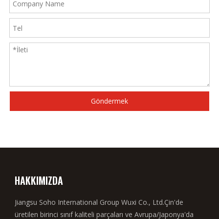
Göndermek
HAKKIMIZDA
Jiangsu Soho International Group Wuxi Co., Ltd.Çin'de
üretilen birinci sınıf kaliteli parçaları ve Avrupa/Japonya'da