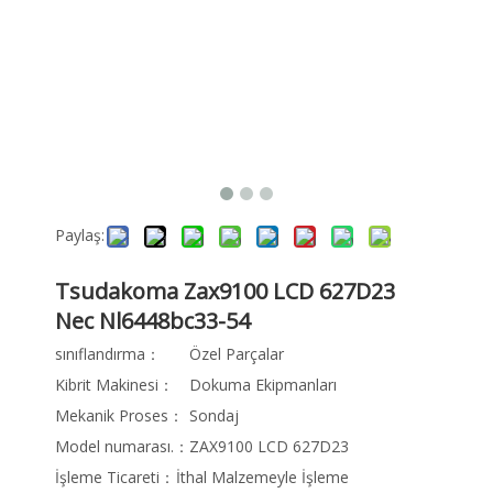
Paylaş:
Tsudakoma Zax9100 LCD 627D23
Nec Nl6448bc33-54
sınıflandırma：
Özel Parçalar
Kibrit Makinesi：
Dokuma Ekipmanları
Mekanik Proses：
Sondaj
Model numarası.：
ZAX9100 LCD 627D23
İşleme Ticareti：
İthal Malzemeyle İşleme