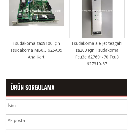
Tsudakoma zax9100 için
Tsudakoma aie jet tezgahı
RE
Tsudakoma MB6.3 625A05
za203 için Tsudakoma
Ana Kart
Fcu3e 627691-70 Fcu3
627310-67
ÜRÜN SORGULAMA