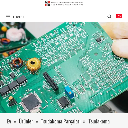
menü
Ev
»
Ürünler
»
Tsudakoma Parçaları
»
Tsudakoma