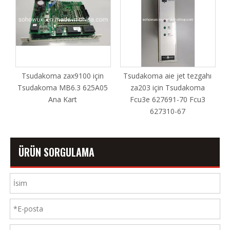
ax9100 için
Tsudakoma aie jet tezgahı
Tsudakoma Zw40
B6.3 625A05
za203 için Tsudakoma
Feeler 697c34-70 
Kart
Fcu3e 627691-70 Fcu3
627310-67
ÜRÜN SORGULAMA