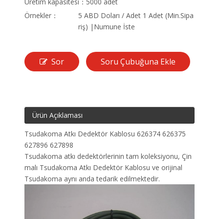
Üretim kapasitesi：
5000 adet
Örnekler：
5 ABD Doları / Adet 1 Adet (Min.Sipa
riş) |Numune İste
Sor
Soru Çubuğuna Ekle
Ürün Açıklaması
Tsudakoma Atkı Dedektör Kablosu 626374 626375
627896 627898
Tsudakoma atkı dedektörlerinin tam koleksiyonu, Çin
malı Tsudakoma Atkı Dedektör Kablosu ve orijinal
Tsudakoma aynı anda tedarik edilmektedir.