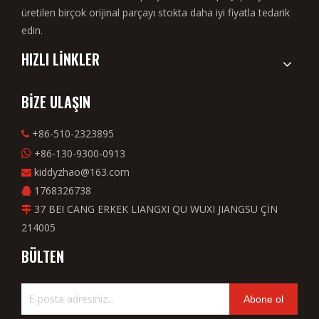
üretilen birçok orijinal parçayı stokta daha iyi fiyatla tedarik
edin.
HIZLI LİNKLER
BİZE ULAŞIN
+86-510-2323895

+86-130-9300-0913

kiddyzhao@163.com

1768326738

37 BEI CANG ERKEK LIANGXI QU WUXI JIANGSU ÇİN

214005
BÜLTEN
Abone ol