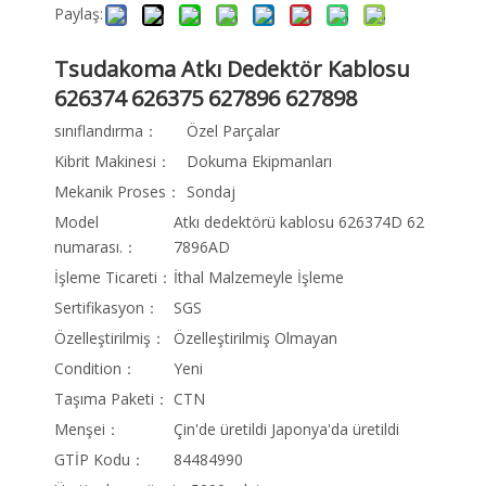
Paylaş:
Tsudakoma Atkı Dedektör Kablosu
626374 626375 627896 627898
sınıflandırma：
Özel Parçalar
Kibrit Makinesi：
Dokuma Ekipmanları
Mekanik Proses：
Sondaj
Model
Atkı dedektörü kablosu 626374D 62
numarası.：
7896AD
İşleme Ticareti：
İthal Malzemeyle İşleme
Sertifikasyon：
SGS
Özelleştirilmiş：
Özelleştirilmiş Olmayan
Condition：
Yeni
Taşıma Paketi：
CTN
Menşei：
Çin'de üretildi Japonya'da üretildi
GTİP Kodu：
84484990