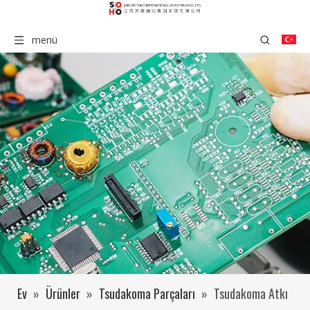
menü
Ev
»
Ürünler
»
Tsudakoma Parçaları
»
Tsudakoma Atkı