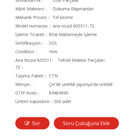
sınıflandırma：
Özel Parçalar
Kibrit Makinesi：
Dokuma Ekipmanları
Mekanik Proses：
Tel kesme
Model numarası.：
ana nozul 605511-72
İşleme Ticareti：
İthal Malzemeyle İşleme
Sertifikasyon：
SGS
Condition：
Yeni
Ana Nozul 605511-
Tekstil Makine Parçaları
72：
Taşıma Paketi：
CTN
Menşei：
Çin'de üretildi Japonya'da üretildi
GTİP Kodu：
84484990
Üretim kapasitesi：
500 adet
Sor
Soru Çubuğuna Ekle