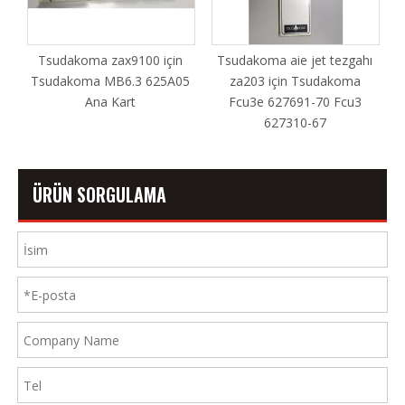
Tsudakoma zax9100 için
Tsudakoma aie jet tezgahı
RE
Tsudakoma MB6.3 625A05
za203 için Tsudakoma
Ana Kart
Fcu3e 627691-70 Fcu3
627310-67
ÜRÜN SORGULAMA