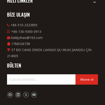
HIZLI LİNKLER
BİZE ULAŞIN
+86-510-2323895

+86-130-9300-0913

kiddyzhao@163.com

1768326738

37 BEI CANG ERKEK LIANGXI QU WUXI JIANGSU ÇİN

214005
BÜLTEN
Abone ol