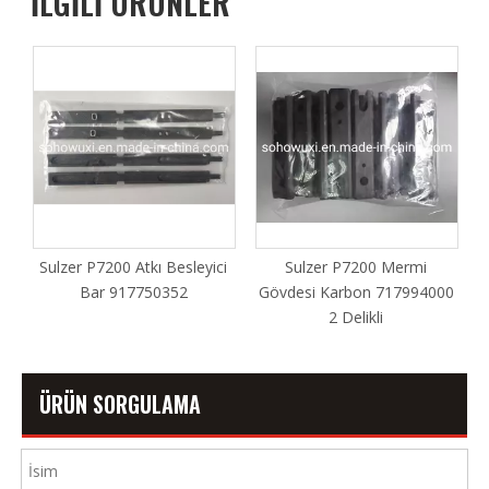
İLGİLİ ÜRÜNLER
i
Sulzer P7200 Mermi
Sulzer P7300HP Besleyici
Gövdesi Karbon 717994000
Tutucu 270.013.363 Tırtıllı
2 Delikli
20n
ÜRÜN SORGULAMA