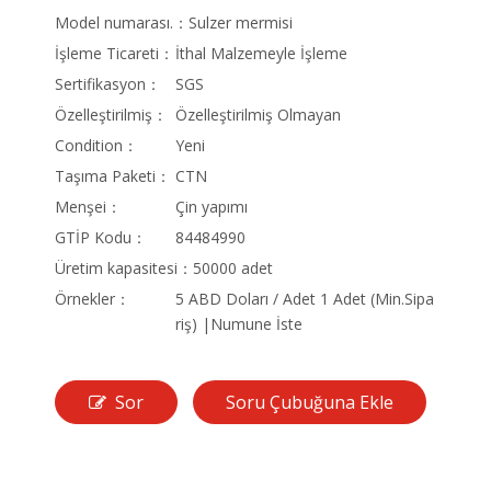
Model numarası.：
Sulzer mermisi
İşleme Ticareti：
İthal Malzemeyle İşleme
Sertifikasyon：
SGS
Özelleştirilmiş：
Özelleştirilmiş Olmayan
Condition：
Yeni
Taşıma Paketi：
CTN
Menşei：
Çin yapımı
GTİP Kodu：
84484990
Üretim kapasitesi：
50000 adet
Örnekler：
5 ABD Doları / Adet 1 Adet (Min.Sipa
riş) |Numune İste
Sor
Soru Çubuğuna Ekle