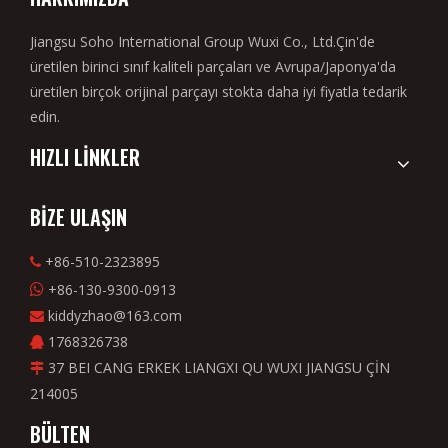
Jiangsu Soho International Group Wuxi Co., Ltd.Çin'de
üretilen birinci sınıf kaliteli parçaları ve Avrupa/Japonya'da
üretilen birçok orijinal parçayı stokta daha iyi fiyatla tedarik
edin.
HIZLI LİNKLER
BİZE ULAŞIN
+86-510-2323895

+86-130-9300-0913

kiddyzhao@163.com

1768326738

37 BEI CANG ERKEK LIANGXI QU WUXI JIANGSU ÇİN

214005
BÜLTEN