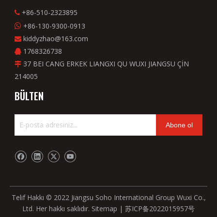
+86-510-2323895

+86-130-9300-0913

kiddyzhao@163.com

1768326738

37 BEI CANG ERKEK LIANGXI QU WUXI JIANGSU ÇİN

214005
BÜLTEN
Abone ol
Telif Hakkı © 2022 Jiangsu Soho International Group Wuxi Co.,
Ltd. Her hakkı saklıdır.
Sitemap
|
苏ICP备2022015957号