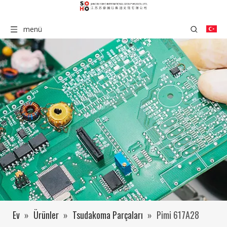
menü
Ev
»
Ürünler
»
Tsudakoma Parçaları
»
Pimi 617A28