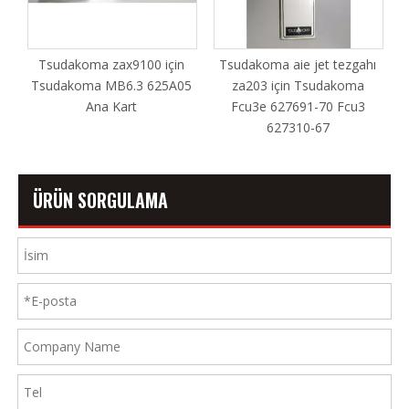
Tsudakoma zax9100 için
Tsudakoma aie jet tezgahı
RE
Tsudakoma MB6.3 625A05
za203 için Tsudakoma
Ana Kart
Fcu3e 627691-70 Fcu3
627310-67
ÜRÜN SORGULAMA