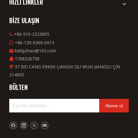
HIZLI LİNKLER
BİZE ULAŞIN
+86-510-2323895

+86-130-9300-0913

kiddyzhao@163.com

1768326738

37 BEI CANG ERKEK LIANGXI QU WUXI JIANGSU ÇİN

214005
BÜLTEN
Abone ol