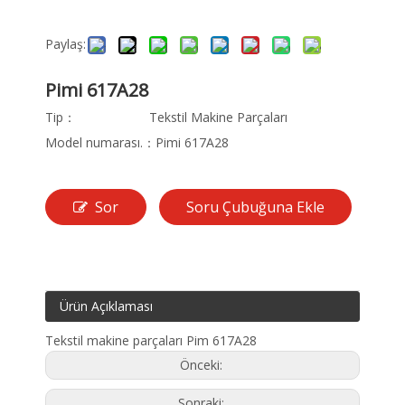
Paylaş:
Pimi 617A28
Tip：
Tekstil Makine Parçaları
Model numarası.：
Pimi 617A28
Sor
Soru Çubuğuna Ekle
Ürün Açıklaması
Tekstil makine parçaları Pim 617A28
Önceki:
Sonraki: