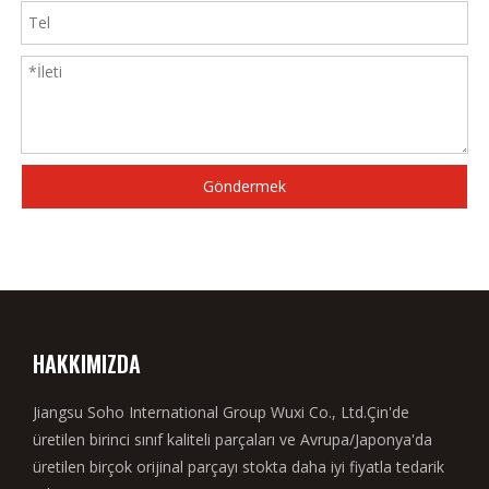
Göndermek
HAKKIMIZDA
Jiangsu Soho International Group Wuxi Co., Ltd.Çin'de
üretilen birinci sınıf kaliteli parçaları ve Avrupa/Japonya'da
üretilen birçok orijinal parçayı stokta daha iyi fiyatla tedarik