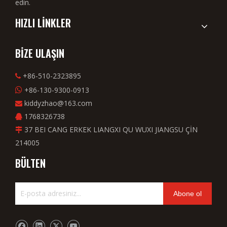
edin.
HIZLI LİNKLER
BİZE ULAŞIN
+86-510-2323895

+86-130-9300-0913

kiddyzhao@163.com

1768326738

37 BEI CANG ERKEK LIANGXI QU WUXI JIANGSU ÇİN

214005
BÜLTEN
Abone ol