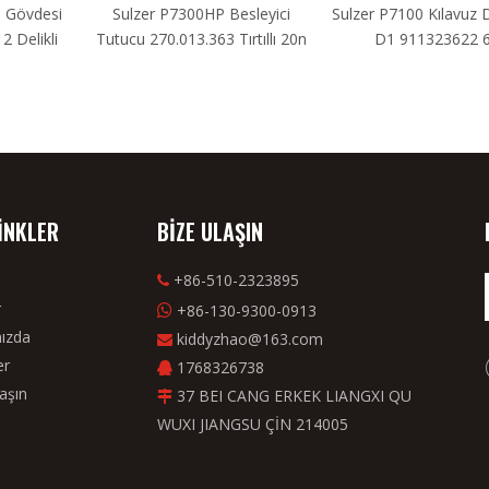
 Gövdesi
Sulzer P7300HP Besleyici
Sulzer P7100 Kılavuz 
 Delikli
Tutucu 270.013.363 Tırtıllı 20n
D1 911323622 
LİNKLER
BİZE ULAŞIN
+86-510-2323895

r
+86-130-9300-0913

ızda
kiddyzhao@163.com

er
1768326738

aşın
37 BEI CANG ERKEK LIANGXI QU

WUXI JIANGSU ÇİN 214005