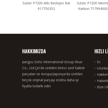
P7200 Atkı
Sulzer P7200 Atkı Besleyici Bar
Sulzer P7200 Mermi
 917750352
917750352
Karbon 717994000 2
HAKKIMIZDA
HIZLI 
Jiangsu Soho International Group Wuxi
Ev
Co., Ltd.Çin'de üretilen birinci sınıf kaliteli
Ürünle
parçaları ve Avrupa/Japonya'da üretilen
Hakkım
birçok orijinal parçayı stokta daha iyi
Haberl
fiyatla tedarik edin.
Bize Ul