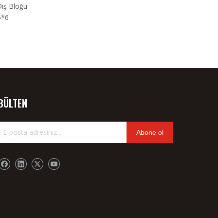
Diş Bloğu
Suzler Mermi PU Tw P7100
Toplama Ayakkabıs
6*6
P7200 P7300 için Bağlantı
911322278
911127127
BÜLTEN
Abone ol