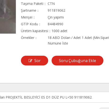
Taşıma Paketi：
CTN
Şartname：
911819062
Menşei：
Çin yapımı
GTİP Kodu：
84484990
Üretim kapasitesi：
1000 adet
Örnekler：
18 ABD Doları / Adet 1 Adet (Min.Sipari
Numune İste
Sor
Soru Çubuğuna Ekle
rçaları PROJEKTİL BESLEYİCİ ES D1 DÜZ PU L=50 911819062