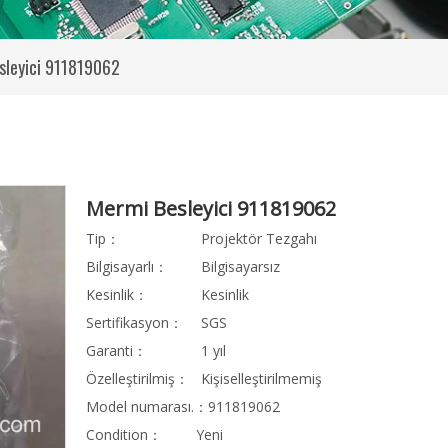
sleyici 911819062
Mermi Besleyici 911819062
Tip：
Projektör Tezgahı
Bilgisayarlı：
Bilgisayarsız
Kesinlik：
Kesinlik
Sertifikasyon：
SGS
Garanti：
1 yıl
Özelleştirilmiş：
Kişiselleştirilmemiş
Model numarası.：
911819062
Condition：
Yeni