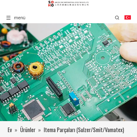
menü
Ev
»
Ürünler
»
Itema Parçaları (Sulzer/Smit/Vamatex)