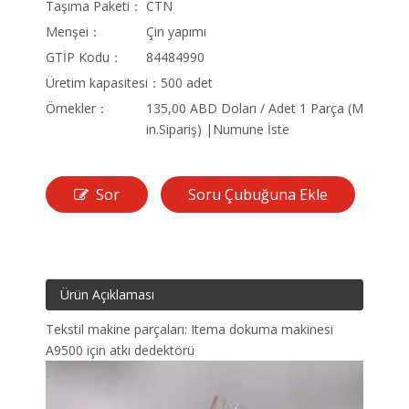
Taşıma Paketi：
CTN
Menşei：
Çin yapımı
GTİP Kodu：
84484990
Üretim kapasitesi：
500 adet
Örnekler：
135,00 ABD Doları / Adet 1 Parça (M
in.Sipariş) |Numune İste
Sor
Soru Çubuğuna Ekle
Ürün Açıklaması
Tekstil makine parçaları: Itema dokuma makinesi
A9500 için atkı dedektörü