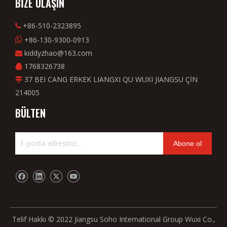
BİZE ULAŞIN
+86-510-2323895

+86-130-9300-0913

kiddyzhao@163.com

1768326738

37 BEI CANG ERKEK LIANGXI QU WUXI JIANGSU ÇİN

214005
BÜLTEN
Abone ol
Telif Hakkı © 2022 Jiangsu Soho International Group Wuxi Co.,