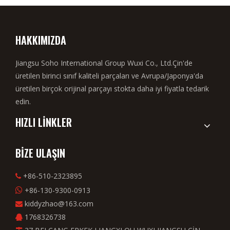
HAKKIMIZDA
Jiangsu Soho International Group Wuxi Co., Ltd.Çin'de
üretilen birinci sınıf kaliteli parçaları ve Avrupa/Japonya'da
üretilen birçok orijinal parçayı stokta daha iyi fiyatla tedarik
edin.
HIZLI LİNKLER
BİZE ULAŞIN
+86-510-2323895

+86-130-9300-0913

kiddyzhao@163.com

1768326738
