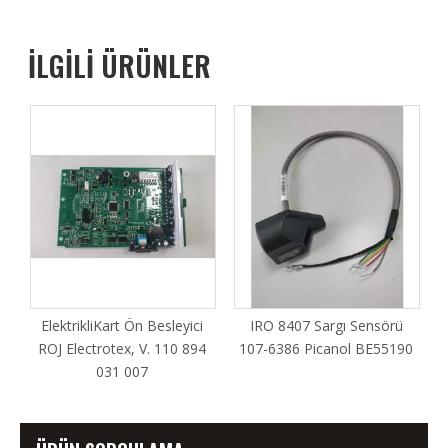
İLGİLİ ÜRÜNLER
ElektrikliKart Ön Besleyici
IRO 8407 Sargı Sensörü
ROJ Electrotex, V. 110 894
107-6386 Picanol BE55190
031 007