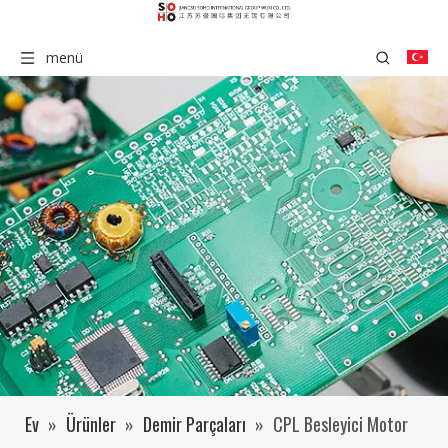
menü
Ev
»
Ürünler
»
Demir Parçaları
»
CPL Besleyici Motor