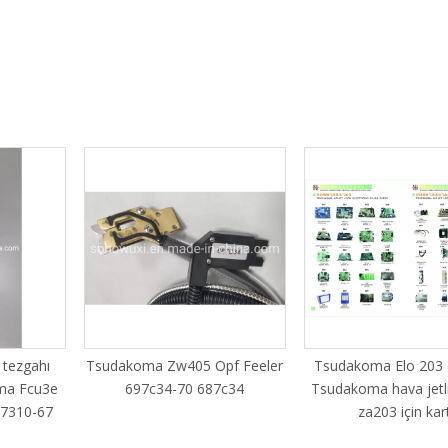
 tezgahı
Tsudakoma Zw405 Opf Feeler
Tsudakoma Elo 203
oma Fcu3e
697c34-70 687c34
Tsudakoma hava jetl
27310-67
za203 için kar