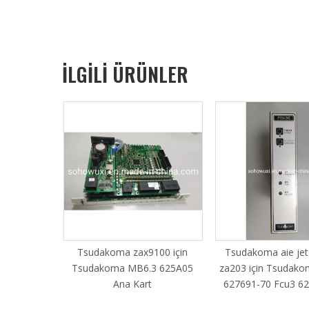
İLGİLİ ÜRÜNLER
tli tezgah
Tsudakoma zax9100 için
Tsudakoma aie jet
RE zax9100
Tsudakoma MB6.3 625A05
za203 için Tsudak
Ana Kart
627691-70 Fcu3 6