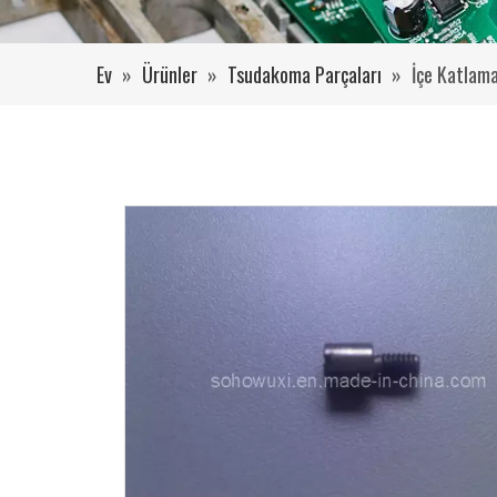
Ev
»
Ürünler
»
Tsudakoma Parçaları
»
İçe Katlam