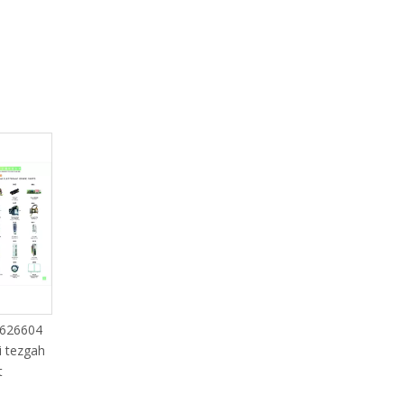
 626604
Tsudakoma Su 310 W 697310-
Tsudakoma Kesici 624
i tezgah
70
624154-72 624247-70 
t
73A 624311-74 624
634865