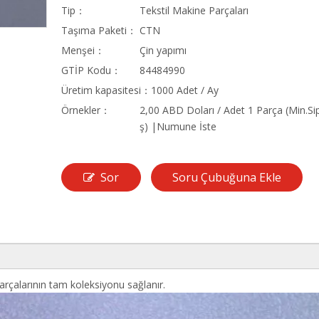
Tip：
Tekstil Makine Parçaları
Taşıma Paketi：
CTN
Menşei：
Çin yapımı
GTİP Kodu：
84484990
Üretim kapasitesi：
1000 Adet / Ay
Örnekler：
2,00 ABD Doları / Adet 1 Parça (Min.Sip
ş) |Numune İste
Sor
Soru Çubuğuna Ekle
çalarının tam koleksiyonu sağlanır.