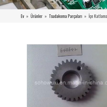
Ev
»
Ürünler
»
Tsudakoma Parçaları
»
İçe Katlam