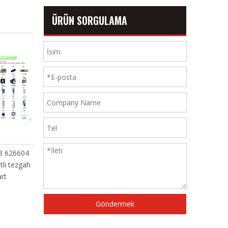
ÜRÜN SORGULAMA
 626604
Tsudakoma Su 310 W 697310-
Tsudakoma Kesici 624
i tezgah
70
624154-72 624247-70 
t
73A 624311-74 624
634865
Göndermek