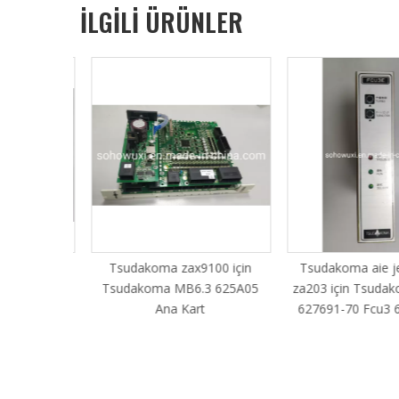
İLGİLİ ÜRÜNLER
tli tezgah
Tsudakoma zax9100 için
Tsudakoma aie jet
RE zax9100
Tsudakoma MB6.3 625A05
za203 için Tsudak
Ana Kart
627691-70 Fcu3 6