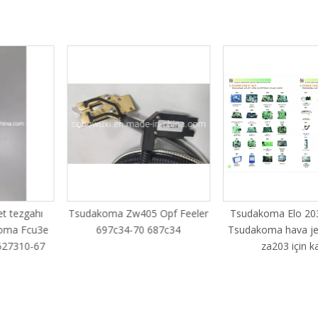
 tezgahı
Tsudakoma Zw405 Opf Feeler
Tsudakoma Elo 203
oma Fcu3e
697c34-70 687c34
Tsudakoma hava jetl
27310-67
za203 için kar