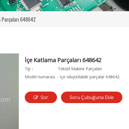
a Parçaları 648642
İçe Katlama Parçaları 648642
Tip：
Tekstil Makine Parçaları
Model numarası.：
İçe sıkıştırılabilir parçalar 648642
Sor
Soru Çubuğuna Ekle